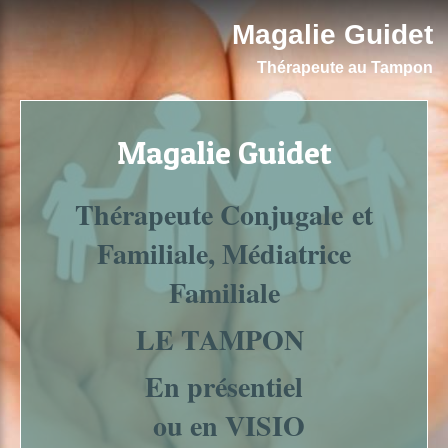
Magalie Guidet
Thérapeute au Tampon
Magalie Guidet
Thérapeute Conjugale et
Familiale, Médiatrice
Familiale
LE TAMPON
En présentiel
ou en VISIO