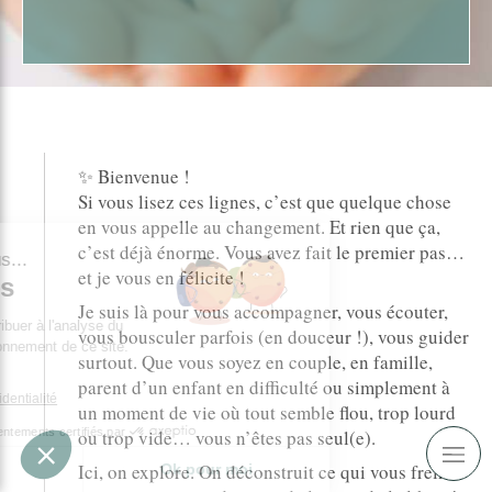
✨ Bienvenue !
Si vous lisez ces lignes, c’est que quelque chose
en vous appelle au changement. Et rien que ça,
c’est déjà énorme. Vous avez fait le premier pas…
our c'est nous...
et je vous en félicite !
s Cookies
Je suis là pour vous accompagner, vous écouter,
rôle est de contribuer à l'analyse du
vous bousculer parfois (en douceur !), vous guider
 et au bon fonctionnement de ce site.
surtout. Que vous soyez en couple, en famille,
 OK pour vous ?
parent d’un enfant en difficulté ou simplement à
a politique de confidentialité
un moment de vie où tout semble flou, trop lourd
Consentements certifiés par
ou trop vide… vous n’êtes pas seul(e).
Ici, on explore. On déconstruit ce qui vous freine
Je choisis
Ok pour moi